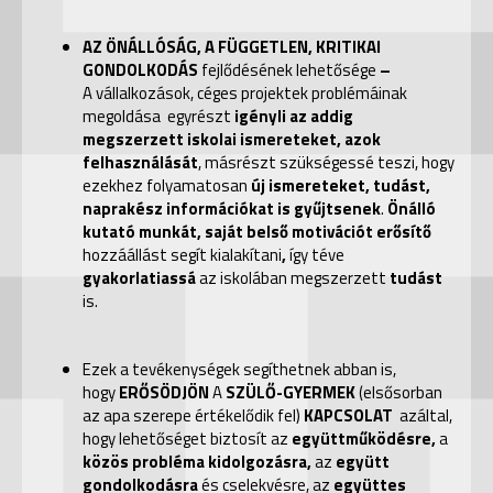
AZ ÖNÁLLÓSÁG, A FÜGGETLEN, KRITIKAI
GONDOLKODÁS
fejlődésének lehetősége
–
A vállalkozások, céges projektek problémáinak
megoldása egyrészt
igényli az addig
megszerzett iskolai ismereteket, azok
felhasználását
, másrészt szükségessé teszi, hogy
ezekhez folyamatosan
új ismereteket, tudást,
naprakész információkat is gyűjtsenek
.
Önálló
kutató munkát, saját belső motivációt erősítő
hozzáállást segít kialakítani
,
így téve
gyakorlatiassá
az iskolában megszerzett
tudást
is.
Ezek a tevékenységek segíthetnek abban is,
hogy
ERŐSÖDJÖN
A
SZÜLŐ-GYERMEK
(elsősorban
az apa szerepe értékelődik fel)
KAPCSOLAT
azáltal,
hogy lehetőséget biztosít az
együttműködésre,
a
közös probléma kidolgozásra,
az
együtt
gondolkodásra
és
cselekvésre, az
együttes