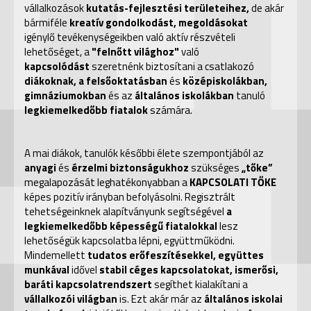
vállalkozások
kutatás-fejlesztési területeihez,
de akár
bármiféle
kreatív gondolkodást, megoldásokat
igénylő tevékenységeikben való aktív részvételi
lehetőséget, a
"felnőtt világhoz"
való
kapcsolódást
szeretnénk biztosítani a
csatlakozó
diákoknak, a felsőoktatásban
és
középiskolákban,
gimnáziumokban
és az
általános iskolákban
tanuló
legkiemelkedőbb fiatalok
számára.
A mai diákok, tanulók későbbi élete szempontjából az
anyagi
és
érzelmi biztonságukhoz
szükséges
„tőke”
megalapozását
leghatékonyabban a
KAPCSOLATI TŐKE
képes pozitív irányban befolyásolni. Regisztrált
tehetségeinknek alapítványunk segítségével
a
legkiemelkedőbb képességű fiatalokkal
lesz
lehetőségük kapcsolatba lépni, együttműködni.
Mindemellett
tudatos erőfeszítésekkel, együttes
munkával
idővel
stabil céges kapcsolatokat, ismerősi,
baráti kapcsolatrendszert
segíthet kialakítani a
vállalkozói világban
is. Ezt akár már az
általános iskolai