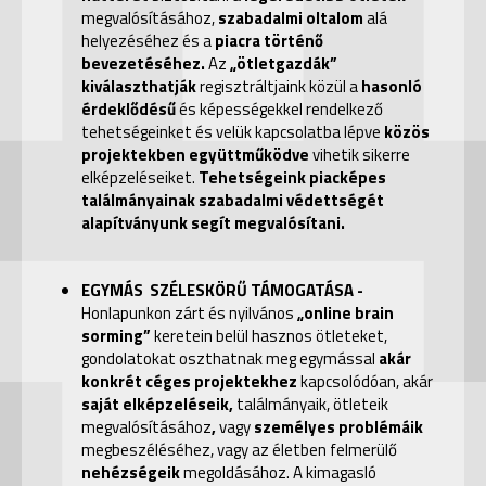
megvalósításához,
szabadalmi oltalom
alá
helyezéséhez és a
piacra történő
bevezetéséhez.
Az
„ötletgazdák”
kiválaszthatják
regisztráltjaink közül a
hasonló
érdeklődésű
és képességekkel rendelkező
tehetségeinket és velük kapcsolatba lépve
közös
projektekben együttműködve
vihetik sikerre
elképzeléseiket.
Tehetségeink piacképes
találmányainak szabadalmi védettségét
alapítványunk segít megvalósítani.
EGYMÁS SZÉLESKÖRŰ TÁMOGATÁSA -
Honlapunkon zárt és nyilvános
„online brain
sorming”
keretein belül hasznos ötleteket,
gondolatokat oszthatnak meg egymással
akár
konkrét céges projektekhez
kapcsolódóan, akár
saját elképzeléseik,
találmányaik, ötleteik
megvalósításához
,
vagy
személyes problémáik
megbeszéléséhez, vagy az életben felmerülő
nehézségeik
megoldásához. A kimagasló