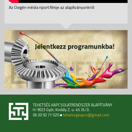
Az Oxigén média riport filmje az alapítványunkról
TEHETSÉG KAPCSOLATRENDSZER ALAPÍTVÁNY
H-9023 Győr, Kodály Z. u. 45. IX./3.
06 30 92 77 020 ■
tehetsegkapcs@gmail.com