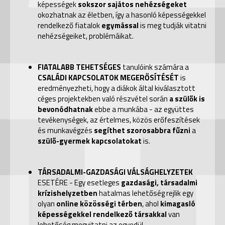
képességek
sokszor sajátos nehézségeket
okozhatnak az életben, így a hasonló képességekkel
rendelkező fiatalok
egymással
is meg tudják vitatni
nehézségeiket, problémáikat.
FIATALABB TEHETSÉGES
tanulóink számára a
CSALÁDI KAPCSOLATOK MEGERŐSÍTÉSÉT
is
eredményezheti, hogy a diákok által kiválasztott
céges projektekben való részvétel során
a szülők is
bevonódhatnak
ebbe a munkába - az együttes
tevékenységek, az értelmes, közös erőfeszítések
és munkavégzés
segíthet szorosabbra fűzni
a
szülő-gyermek kapcsolatokat
is.
TÁRSADALMI-GAZDASÁGI VÁLSÁGHELYZETEK
ESETÉRE - Egy esetleges
gazdasági, társadalmi
krízishelyzetben
hatalmas lehetőség rejlik egy
olyan
online közösségi térben
, ahol
kimagasló
képességekkel rendelkező társakkal
van
lehetőség
megvitatni az egyedül