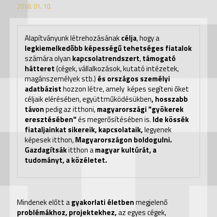
2018. 01. 10.
Alapítványunk létrehozásának
célja
, hogy a
legkiemelkedőbb képességű tehetséges fiatalok
számára olyan
kapcsolatrendszert
,
támogató
hátteret
(cégek, vállalkozások, kutató intézetek,
magánszemélyek stb.)
és
országos személyi
adatbázist
hozzon létre, amely képes segíteni őket
céljaik elérésében, együttműködésükben
, hosszabb
távon
pedig az itthoni,
magyarországi "gyökerek
eresztésében"
és megerősítésében is.
Ide kössék
fiataljainkat sikereik, kapcsolataik,
legyenek
képesek itthon,
Magyarországon boldogulni.
Gazdagítsák
itthon a
magyar kultúrát, a
tudományt, a közéletet.
Mindenek előtt a
gyakorlati életben
megjelenő
problémákhoz, projektekhez,
az egyes cégek,