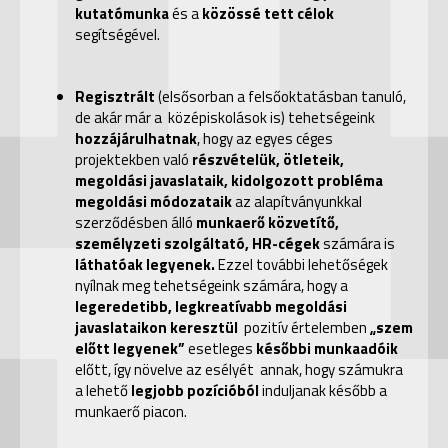
kutatómunka
és a
közössé tett célok
segítségével.
Regisztrált
(elsősorban a felsőoktatásban tanuló,
de akár már a középiskolások is) tehetségeink
hozzájárulhatnak
, hogy az egyes céges
projektekben való
részvételük, ötleteik,
megoldási javaslataik, kidolgozott probléma
megoldási módozataik
az alapítványunkkal
szerződésben álló
munkaerő közvetítő,
személyzeti szolgáltató, HR-cégek
számára is
láthatóak legyenek.
Ezzel további lehetőségek
nyílnak meg tehetségeink számára, hogy a
legeredetibb, legkreatívabb megoldási
javaslataikon keresztül
pozitív értelemben
„szem
előtt legyenek”
esetleges
későbbi munkaadóik
előtt, így növelve az esélyét annak, hogy számukra
a lehető
legjobb pozícióból
induljanak később a
munkaerő piacon.