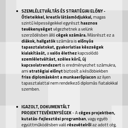
SZEMLÉLETVÁLTÁS ÉS STRATÉGIAI ELŐNY -
Ötleteikkel, kreatív látásmódjukkal,
magas
szintű képességeikkel
egyrészt
hasznos
tevékenységet
végezhetnek a velünk
szerződésben álló
cégek számára.
Másrészt ez a
diákok, hallgatók
számára is
előnyös
tapasztalatokat, gyakorlatias készségek
kialakítását,
a
valós élethez
kapcsolódó
szemléletváltást, széles körű, új
kapcsolatrendszert
is eredményezhet számukra,
ami
stratégiai előnyt
biztosít a későbbiekben
friss diplomásként a munkaerőpiacon
az ilyen
tapasztalattal nem rendelkező diplomás fiatalokkal
szemben.
IGAZOLT, DOKUMENTÁLT
PROJEKTTEVÉKENYSÉGEK
- A
céges projektben,
kutatás-fejlesztési programban
, vagy egyéb
együttműködésben való
részvételről
az adott cég,