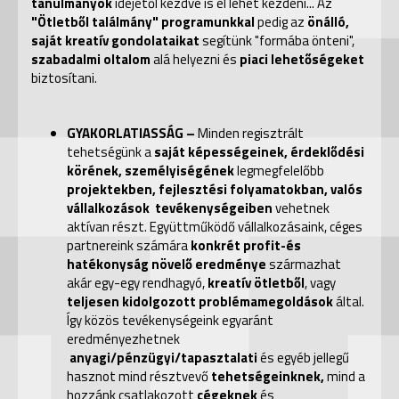
tanulmányok
idejétől kezdve is el lehet kezdeni...
Az
"Ötletből találmány" programunkkal
pedig az
önálló,
saját kreatív gondolataikat
segítünk "formába önteni",
szabadalmi oltalom
alá helyezni és
piaci lehetőségeket
biztosítani.
GYAKORLATIASSÁG –
Minden regisztrált
tehetségünk a
saját képességeinek, érdeklődési
körének, személyiségének
legmegfelelőbb
projektekben, fejlesztési folyamatokban, valós
vállalkozások tevékenységeiben
vehetnek
aktívan részt. Együttműködő vállalkozásaink, céges
partnereink számára
konkrét profit-és
hatékonyság növelő eredménye
származhat
akár egy-egy rendhagyó,
kreatív ötletből
, vagy
teljesen kidolgozott problémamegoldások
által.
Így közös tevékenységeink egyaránt
eredményezhetnek
anyagi/pénzügyi/tapasztalati
és egyéb jellegű
hasznot mind résztvevő
tehetségeinknek,
mind a
hozzánk csatlakozott
cégeknek
és