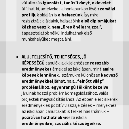
vállalkozás
igazolást, tanúsítványt, oklevelet
állíthat ki, amelyeket a honlapunkon lévő
személyi
profiljuk
oldalán is
elhelyezünk
. Így mire
regisztrált diákjaink, hallgatóink
első diplomájukat
kézhez veszik
,
nem „üres önéletrajzzal”,
tapasztalatok nélkül indulhatnak első
munkahelyüket megtalálni.
ALULTELJESÍTŐ, TEHETSÉGES, JÓ
KÉPESSÉGŰ
tanulók, akik jelentősen
rosszabb
eredményeket
érnek el az iskolában
,
mint
amire
képesek lennének,
számukra különösen
kedvező
eredményekkel
járhat, ha a
„felnőtt világ”
problémáihoz, egyenrangú félként kezelve
járulnak hozzá
problémák megoldásához, valós
projektek megvalósításához. Az ebben elért sikerek,
eredmények és pozitív visszajelzések – melyekhez
az iskolában tanultakat is fel kell használniuk –
pozitívan hathatnak
vissza
iskolai
eredményeikre, szociális készségeikre.