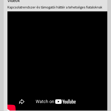
Videók
Kapcsolatrendszer és támogatói háttér a tehetséges fiataloknak