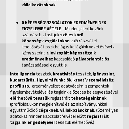
vállalkozásoknak
.
A KÉPESSÉGVIZSGÁLATOK EREDMÉNYEINEK
FIGYELEMBE VÉTELE
- Minden jelentkezőnk
számára
biztosítjuk
széles körű
képességvizsgálatokon
való részvétel
lehetőségét pszichológus kollégáink vezetésével
-
igény szerint
a levizsgált képességeik
eredményeihez
kapcsolódó
pályaorientációs
tanácsadással
együtt is.
Intelligencia
tesztek,
kreativitás
tesztek,
igényszint,
kudarctűrés, figyelmi funkciók, kreatív személyiség
profil stb.
eredményeiket adatvédelmi szempontok
figyelembevételével és
tagjaink
előzetes beleegyezésével
elérhetővé tesszük
regisztrált
tehetségeinknek
(profiloldalukon megjelenítve) és az
alapítványunkkal
együttműködő
cégeknek, vállalkozásoknak.
(Személyes
adatokat minden kapcsolatfelvétel előtt
regisztrált
tagjaink engedélyével
tesszük elérhetővé.)