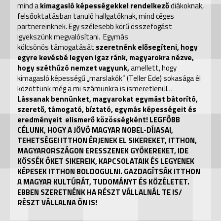
mind a
kimagasló képességekkel rendelkező
diákoknak,
felsőoktatásban tanuló hallgatóknak, mind céges
partnereinknek. Egy szélesebb körű összefogást
igyekszünk megvalósítani. Egymás
kölcsönös támogatását
szeretnénk elősegíteni, hogy
egyre kevésbé legyen igaz ránk, magyarokra nézve,
hogy széthúzó nemzet vagyunk,
amellett, hogy
kimagasló képességű „marslakók” (Teller Ede) sokasága él
közöttünk még a mi számunkra is ismeretlenül…
Lássanak bennünket, magyarokat egymást bátorító,
szerető, támogató, bíztató, egymás képességeit és
eredményeit elismerő közösségként! LEGFŐBB
CÉLUNK, HOGY A JÖVŐ MAGYAR NOBEL-DÍJASAI,
TEHETSÉGEI ITTHON ÉRJENEK EL SIKEREKET, ITTHON,
MAGYARORSZÁGON ERESSZENEK GYÖKEREKET, IDE
KÖSSÉK ŐKET SIKEREIK, KAPCSOLATAIK ÉS LEGYENEK
KÉPESEK ITTHON BOLDOGULNI. GAZDAGÍTSÁK ITTHON
A MAGYAR KULTÚRÁT, TUDOMÁNYT ÉS KÖZÉLETET.
EBBEN SZERETNÉNK HA RÉSZT VÁLLALNÁL TE IS/
RÉSZT VÁLLALNA ÖN IS!