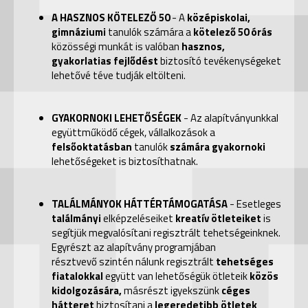
A HASZNOS KÖTELEZŐ 50
- A
középiskolai,
gimnáziumi
tanulók számára a
kötelező 50 órás
közösségi munkát is valóban
hasznos,
gyakorlatias fejlődést
biztosító tevékenységeket
lehetővé téve tudják eltölteni.
GYAKORNOKI LEHETŐSÉGEK
- Az alapítványunkkal
együttműködő cégek, vállalkozások a
felsőoktatásban
tanulók
számára gyakornoki
lehetőségeket
is biztosíthatnak.
TALÁLMÁNYOK HÁTTÉRTÁMOGATÁSA
- Esetleges
találmányi
elképzeléseiket
kreatív ötleteiket
is
segítjük megvalósítani regisztrált tehetségeinknek.
Egyrészt az alapítvány programjában
résztvevő
szintén nálunk regisztrált
tehetséges
fiatalokkal
együtt van
lehetőségük ötleteik
közös
kidolgozására,
másrészt igyekszünk
céges
hátteret
biztosítani a
legeredetibb ötletek