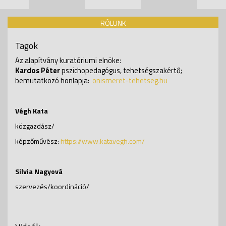
RÓLUNK
Tagok
Az alapítvány kuratóriumi elnöke:
Kardos Péter
pszichopedagógus, tehetségszakértő;
bemutatkozó honlapja:
onismeret-tehetseg.hu
Végh Kata
közgazdász/
képzőművész:
https://www.katavegh.com/
Silvia Nagyová
szervezés/koordináció/