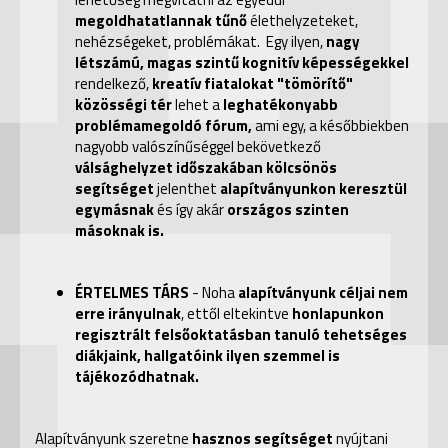
megoldhatatlannak tűnő
élethelyzeteket,
nehézségeket, problémákat. Egy ilyen,
nagy
létszámú, magas szintű kognitív képességekkel
rendelkező,
kreatív fiatalokat "tömörítő"
közösségi tér
lehet a
leghatékonyabb
problémamegoldó fórum,
ami egy, a későbbiekben
nagyobb valószínűséggel bekövetkező
válsághelyzet időszakában kölcsönös
segítséget
jelenthet
alapítványunkon keresztül
egymásnak
és így
akár
országos szinten
másoknak is.
ÉRTELMES TÁRS
- Noha
alapítványunk céljai nem
erre irányulnak
, ettől eltekintve
honlapunkon
regisztrált felsőoktatásban tanuló tehetséges
diákjaink, hallgatóink ilyen szemmel is
tájékozódhatnak.
Alapítványunk szeretne
hasznos segítséget
nyújtani