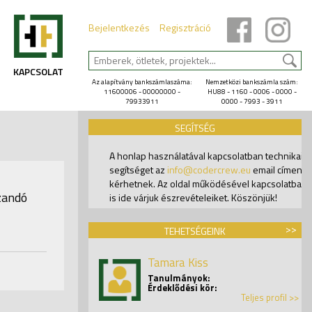
Bejelentkezés
Regisztráció
KAPCSOLAT
Az alapítvány bankszámlaszáma:
Nemzetközi bankszámla szám:
11600006 - 00000000 -
HU88 - 1160 - 0006 - 0000 -
79933911
0000 - 7993 - 3911
SEGÍTSÉG
A honlap használatával kapcsolatban technikai
segítséget az
info@codercrew.eu
email címen
kérhetnek. Az oldal működésével kapcsolatban
zandó
is ide várjuk észrevételeiket. Köszönjük!
>>
TEHETSÉGEINK
Tamara Kiss
Tanulmányok:
Érdeklődési kör:
Teljes profil >>