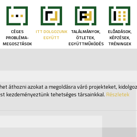
CÉGES
ITT DOLGOZUNK
TALÁLMÁNYOK,
ELŐADÁSOK,
PROBLÉMA-
EGYÜTT
ÖTLETEK,
KÉPZÉSEK,
MEGOSZTÁSOK
EGYÜTTMŰKÖDÉS
TRÉNINGEK
 áthozni azokat a megoldásra váró projekteket, kidolgo
t kezdeményeztünk tehetséges társainkkal.
Részletek