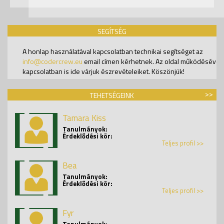
SEGÍTSÉG
A honlap használatával kapcsolatban technikai segítséget az
info@codercrew.eu
email címen kérhetnek. Az oldal működésével
kapcsolatban is ide várjuk észrevételeiket. Köszönjük!
>>
TEHETSÉGEINK
Tamara Kiss
Tanulmányok:
Érdeklődési kör:
Teljes profil >>
Bea
Tanulmányok:
Érdeklődési kör:
Teljes profil >>
Fyr
Tanulmányok: