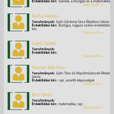
Érdeklődési kör:
nyelvek, a mozgás és a matematika
Teljes profil >>
Raffai Rebeka
Tanulmányok:
Győri Gárdonyi Géza Általános Iskola
Érdeklődési kör:
Biológia, nagyon széles érdeklődési
kör.
Teljes profil >>
Labidi Tasnim
Tanulmányok:
Érdeklődési kör:
Teljes profil >>
Horváth Júlia Kata
Tanulmányok:
Győri Tánc-és Képzőművészeti Általáno
Iskola
Érdeklődési kör:
rajz, vezetői képességek
Teljes profil >>
Bozi Dénes
Tanulmányok:
Érdeklődési kör:
matematika, rajz
Teljes profil >>