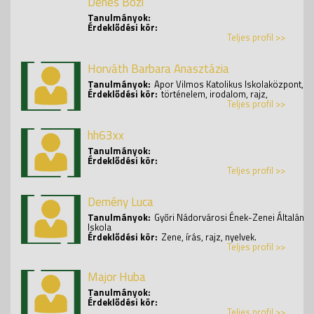
Dénes Bozi
Tanulmányok:
Érdeklődési kör:
Teljes profil >>
Horváth Barbara Anasztázia
Tanulmányok:
Apor Vilmos Katolikus Iskolaközpont,
Érdeklődési kör:
történelem, irodalom, rajz,
Teljes profil >>
hh63xx
Tanulmányok:
Érdeklődési kör:
Teljes profil >>
Demény Luca
Tanulmányok:
Győri Nádorvárosi Ének-Zenei Általáno
Iskola
Érdeklődési kör:
Zene, írás, rajz, nyelvek.
Teljes profil >>
Major Huba
Tanulmányok:
Érdeklődési kör:
Teljes profil >>