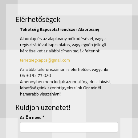
Elérhetőségek
Tehetség Kapcsolatrendszer Alapítvány
A honlap és az alapítvány működésével, vagy a
regisztrációval kapcsolatos, vagy egyéb jellegű
kérdéseiket az alábbi címen tudják feltenni:
tehetsegkapcs@gmail.com
Az alábbi telefonszámon is elérhetőek vagyunk:
06 30 92 77 020
Amennyiben nem tudjuk azonnal fogadni a hívást,
lehetőségeink szerint igyekszünk Önt minél
hamarabb visszahívni!
Küldjön üzenetet!
Az Ön neve *