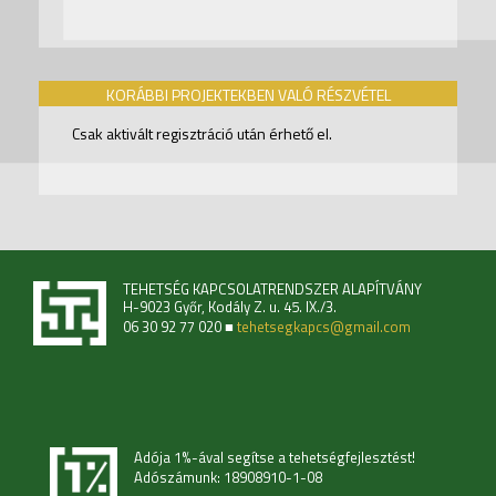
KORÁBBI PROJEKTEKBEN VALÓ RÉSZVÉTEL
Csak aktivált regisztráció után érhető el.
TEHETSÉG KAPCSOLATRENDSZER ALAPÍTVÁNY
H-9023 Győr, Kodály Z. u. 45. IX./3.
06 30 92 77 020 ■
tehetsegkapcs@gmail.com
Adója 1%-ával segítse a tehetségfejlesztést!
Adószámunk: 18908910-1-08