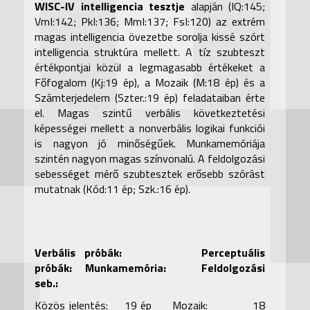
WISC-IV intelligencia tesztje
alapján
(IQ:145;
VmI:142; PkI:136; MmI:137; FsI:120) az extrém
magas intelligencia övezetbe sorolja kissé szórt
intelligencia struktúra mellett. A tíz szubteszt
értékpontjai közül a legmagasabb értékeket a
Főfogalom (Kj:19 ép), a Mozaik (M:18 ép) és a
Számterjedelem (Szter.:19 ép) feladataiban érte
el. Magas szintű verbális következtetési
képességei mellett a nonverbális logikai funkciói
is nagyon jó minőségűek. Munkamemóriája
szintén nagyon magas színvonalú. A feldolgozási
sebességet mérő szubtesztek erősebb szórást
mutatnak (Kód:11 ép; Szk.:16 ép).
Verbális próbák: Perceptuális
próbák: Munkamemória: Feldolgozási
seb.:
Közös jelentés: 19 ép
Mozaik: 18