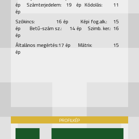
ép
Számterjedelem: 19 ép
Kódolás: 11
ép
Szókincs: 16 ép Képi fog.alk.: 15
ép Betű-szám sz.: 14 ép Szimb. ker.: 16
ép
Általános megértés:17 ép Mátrix: 15
ép
PROFILKÉP