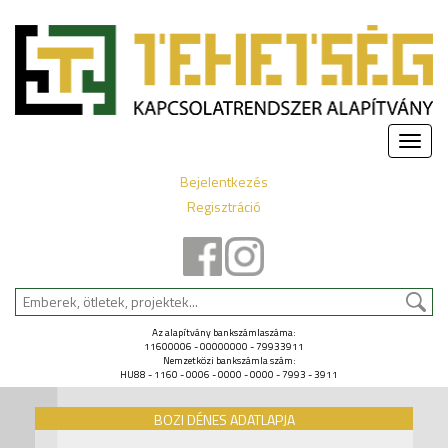
Toggle
naviga
Bejelentkezés
Regisztráció
Az alapítvány bankszámlaszáma:
11600006 - 00000000 - 79933911
Nemzetközi bankszámla szám:
HU88 - 1160 - 0006 - 0000 - 0000 - 7993 - 3911
BOZI DÉNES ADATLAPJA